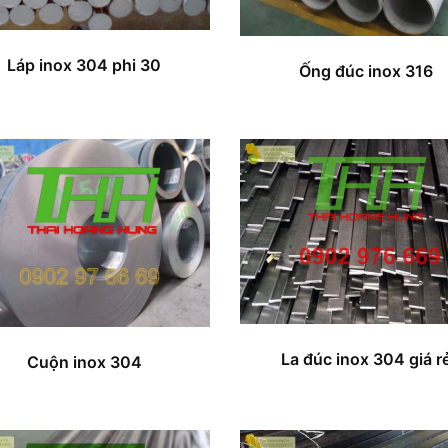
Láp inox 304 phi 30
Ống đúc inox 316
La đúc inox 304 giá r
Cuộn inox 304