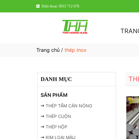
Điện thoại: 0933 712 678
TRAN
Trang chủ
/
thép inox
TH
DANH MỤC
SẢN PHẨM
THÉP TẤM CÁN NÓNG
THÉP CUỘN
THÉP HỘP
KIM LOẠI MÀU