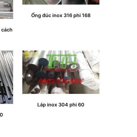
Ống đúc inox 316 phi 168
y cách
Láp inox 304 phi 60
10