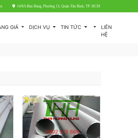
om
14/9A Bàu Bàng, Phường 13, Quận Tân Bình, TP. HCM
ẢNG GIÁ
DỊCH VỤ
TIN TỨC
LIÊN
HỆ