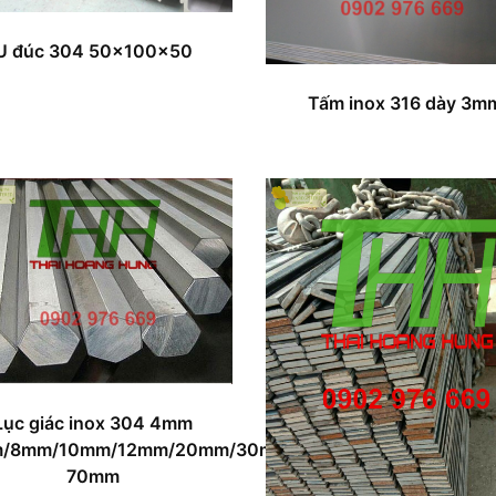
U đúc 304 50x100x50
Tấm inox 316 dày 3m
Lục giác inox 304 4mm
m/8mm/10mm/12mm/20mm/30mm…
70mm