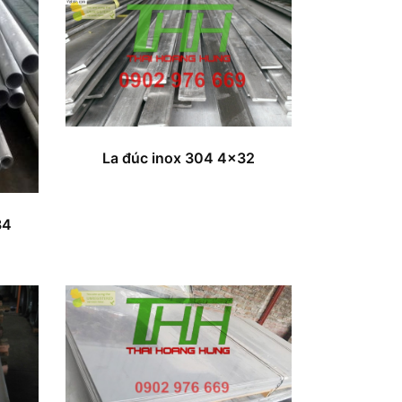
La đúc inox 304 4×32
34