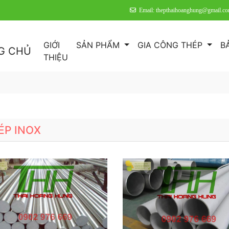
Email: thepthaihoanghung@gmail.c
GIỚI
SẢN PHẨM
GIA CÔNG THÉP
B
G CHỦ
THIỆU
ÉP INOX